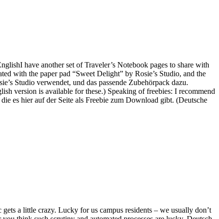
glishI have another set of Traveler’s Notebook pages to share with
ated with the paper pad “Sweet Delight” by Rosie’s Studio, and the
osie’s Studio verwendet, und das passende Zubehörpack dazu.
lish version is available for these.) Speaking of freebies: I recommend
r, die es hier auf der Seite als Freebie zum Download gibt. (Deutsche
c gets a little crazy. Lucky for us campus residents – we usually don’t
her you think such scrutiny and automated processes are lucky. Deutsch