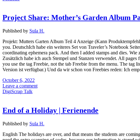
Project Share: Mother’s Garden Album Pa
Published by
Sula H.
Projekt: Mutters Garten Album Teil 4 Anzeige (Kann Produktempfehlu
you. DeutschIch habe ein weiteres Set von Traveler’s Notebook Seiten
coordinating ephemera pack. And then I added stamps and dies. Wie 
Zusätzlich habe ich auch Stempel und Stanzen verwendet. All pages feat
you use the tag Freebie, not the tab Freebie from the menu. The tag li
Version ist verfügbar.) Und da wir schon von Freebies reden: Ich em
October 6, 2022
Leave a comment
DigiScrap Talk
End of a Holiday | Ferienende
Published by
Sula H.
English The holidays are over, and that means the students are coming b
need the extra scanning of codes, because our information is stored wi