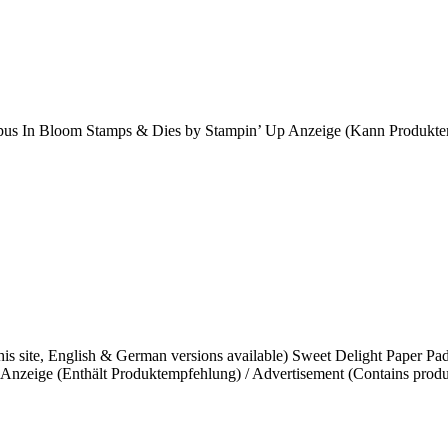
Papus In Bloom Stamps & Dies by Stampin’ Up Anzeige (Kann Produktem
this site, English & German versions available) Sweet Delight Paper P
p Anzeige (Enthält Produktempfehlung) / Advertisement (Contains prod