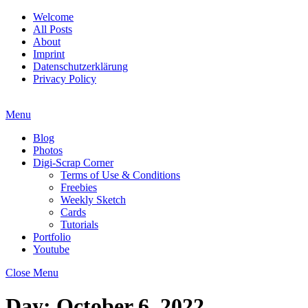
Welcome
All Posts
About
Imprint
Datenschutzerklärung
Privacy Policy
Menu
Blog
Photos
Digi-Scrap Corner
Terms of Use & Conditions
Freebies
Weekly Sketch
Cards
Tutorials
Portfolio
Youtube
Close Menu
Day:
October 6, 2022