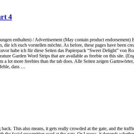
rt 4
ngen enthalten) / Advertisement (May contain product endorsement) En
, die ich euch vorstellen möchte. As before, these pages have been cre
zuvor habe ich für diese Seiten das Papierpack “Sweet Delight” von R
ure Garden Word Strips that are available as freebie on this site. (Eng
sts a lot more freebies than the tab does. Alle Seiten zeigen Gartnwörte
pfehle, dass …
ack. This also means, it gets really crowded at the gate, and the traffi
th the facial recognition used at the gate. Or I guess, it depends whet