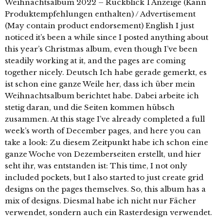
Weihnachtsalbum 2022 – Rückblick 1 Anzeige (Kann
Produktempfehlungen enthalten) / Advertisement
(May contain product endorsement) English I just
noticed it’s been a while since I posted anything about
this year’s Christmas album, even though I’ve been
steadily working at it, and the pages are coming
together nicely. Deutsch Ich habe gerade gemerkt, es
ist schon eine ganze Weile her, dass ich über mein
Weihnachtsalbum berichtet habe. Dabei arbeite ich
stetig daran, und die Seiten kommen hübsch
zusammen. At this stage I’ve already completed a full
week’s worth of December pages, and here you can
take a look: Zu diesem Zeitpunkt habe ich schon eine
ganze Woche von Dezemberseiten erstellt, und hier
seht ihr, was entstanden ist: This time, I not only
included pockets, but I also started to just create grid
designs on the pages themselves. So, this album has a
mix of designs. Diesmal habe ich nicht nur Fächer
verwendet, sondern auch ein Rasterdesign verwendet.