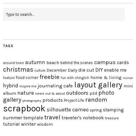
TAGS
campus
autumn
beach
cards
behind the scenes
around town
christmas
DIY
die cut
enable me
December Daily
culture
freebie
home & living
food corner
feature
fun with chinglish
Humor
layout gallery
hybrid
journaling cafe
mini
inspire me
photo
nature
outdoors
album
p2d
news
out & about
gallery
random
products
Project Life
photography
scrapbook
silhouette cameo
stamping
spring
travel
summer
traveler's notebook
template
treasure
winter
tutorial
wisdom