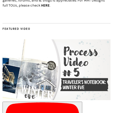
galleries, forums, and & blogs is appreciated. For MHT Designs'
full TOUs, please check
HERE
.
FEATURED VIDEO