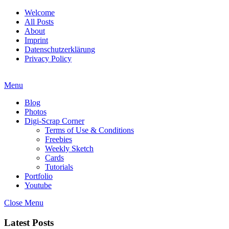
Welcome
All Posts
About
Imprint
Datenschutzerklärung
Privacy Policy
Menu
Blog
Photos
Digi-Scrap Corner
Terms of Use & Conditions
Freebies
Weekly Sketch
Cards
Tutorials
Portfolio
Youtube
Close Menu
Latest Posts