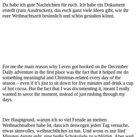
Da habe ich gute Nachrichten für euch. Ich habe ein Dokument
erstellt (zum Ausdrucken), das euch ganz viele Ideen gibt, wie ihr
eure Weihnachtszeit besinnlich und schön gestalten könnt.
For me the main reason why I even got hooked on the December
Daily adventure in the first place was the fact that it helped me do
something meaningful and Christmas-related every day of the
season – even if it’s just to sit down for five minutes and drink a cup
of hot cocoa. But the fact that I was documenting it, meant I really
wanted to savor the moment, instead of just rushing through my
days.
Der Hauptgrund, warum ich so viel Freude an meinen
Weihnachtsalben habe ist, dass ich deswegen jeden Tag versuche,
etwas sinnvolles, weihnachtliches zu tun. Und wenn es nur fünf
Minuten darum geht, eine heiße Schokolade zu schlürfen. Aber weil