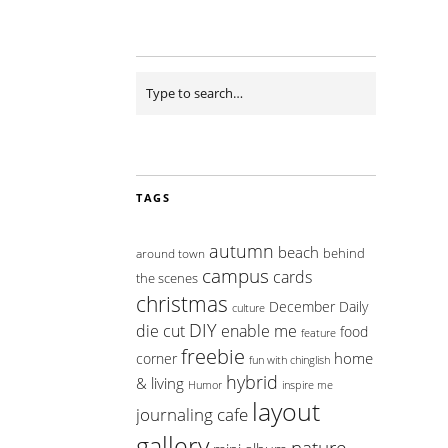
TAGS
autumn
beach
behind
around town
campus
cards
the scenes
christmas
December Daily
culture
DIY
die cut
enable me
food
feature
freebie
home
corner
fun with chinglish
hybrid
& living
inspire me
Humor
layout
journaling cafe
gallery
nature