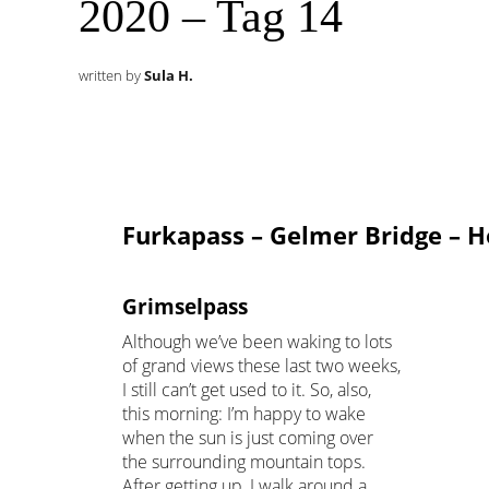
2020 – Tag 14
written by
Sula H.
Furkapass – Gelmer Bridge –
Grimselpass
Although we’ve been waking to lots
of grand views these last two weeks,
I still can’t get used to it. So, also,
this morning: I’m happy to wake
when the sun is just coming over
the surrounding mountain tops.
After getting up, I walk around a