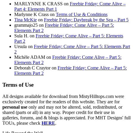
MARLYNNE K CRASS
on
Freebie Friday: Come Alive –
Part 4: Elements Part 1
Marlynne K Crass
on
Terms of Use & Conditions
Tina McKie
on
Freebie Friday: Daybreak by the Sea – Part 5
grammajo25
on
Freebie Friday: Come Alive – Part 5:
Elements Part 2
Sula H.
on
Freebie Friday: Come Alive – Part 5: Elements
Part 2
Ursula
on
Freebie Friday: Come Alive – Part 5: Elements Part
2
Michèle ADAM
on
Freebie Friday: Come Alive – Part 5:
Elements Part 2
Deborah C Craytor
on
Freebie Friday: Come Alive – Part 5:
Elements Part 2
Terms of Use
All designs available for download from MistyHilltops.com were
exclusively created for the readers of this website. They are for
personal use
only and may not be altered, sold, redistributed, or
shared (parts or all) in any way. Proper credit for their use in
galleries, forums, and & blogs is appreciated. For MHT Designs' full
TOUs, please check
HERE
.