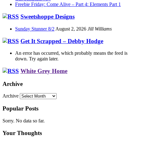
Freebie Friday: Come Alive – Part 4: Elements Part 1
Sweetshoppe Designs
Sunday Stunner 8/2
August 2, 2026
Jill Williams
Get It Scrapped – Debby Hodge
An error has occurred, which probably means the feed is
down. Try again later.
White Grey Home
Archive
Archive
Popular Posts
Sorry. No data so far.
Your Thoughts