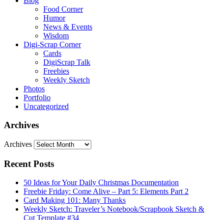
Blog
Food Corner
Humor
News & Events
Wisdom
Digi-Scrap Corner
Cards
DigiScrap Talk
Freebies
Weekly Sketch
Photos
Portfolio
Uncategorized
Archives
Archives
Recent Posts
50 Ideas for Your Daily Christmas Documentation
Freebie Friday: Come Alive – Part 5: Elements Part 2
Card Making 101: Many Thanks
Weekly Sketch: Traveler’s Notebook/Scrapbook Sketch &
Cut Template #34