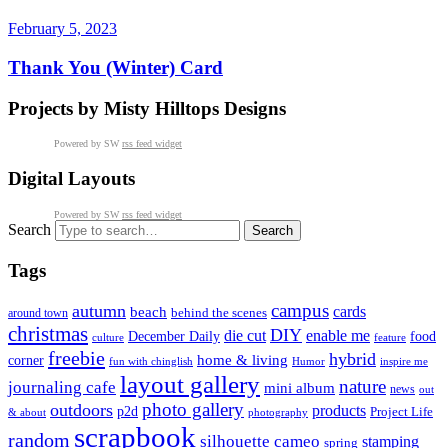
February 5, 2023
Thank You (Winter) Card
Projects by Misty Hilltops Designs
Powered by SW
rss feed widget
Digital Layouts
Powered by SW
rss feed widget
Search
Tags
campus
autumn
cards
beach
behind the scenes
around town
christmas
DIY
die cut
enable me
December Daily
food
culture
feature
freebie
hybrid
home & living
corner
fun with chinglish
inspire me
Humor
layout gallery
nature
journaling cafe
mini album
news
out
photo gallery
outdoors
products
p2d
Project Life
& about
photography
scrapbook
random
silhouette cameo
stamping
spring