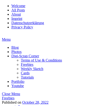
Welcome
All Posts
About
Imprint
Datenschutzerklärung
Privacy Policy
Menu
Blog
Photos
Digi-Scrap Corner
Terms of Use & Conditions
Freebies
Weekly Sketch
Cards
Tutorials
Portfolio
Youtube
Close Menu
Freebies
Published on
October 28, 2022