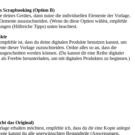
les Scrapbooking (Option B)
e deines Gerätes, dann nutze die individuellen Elemente der Vorlage,
Elemente auszuschneiden. (Wenn du diese Option wählst, empfehle
ungen (Hilfreiche Tipps) unten beachtest.
ukte
r empfehle ist, dass du deine digitalen Produkte benutzen kannst, um
ente dieser Vorlage zuzuschneiden. Ordne alles so an, dass die
sgeschnitten werden können. (Du kannst dir eine Reihe digitaler
m als Freebie herunterladen, um mit digitalen Produkten zu beginnen.)
cht das Original)
rlage erhalten möchtest, empfehle ich, dass du dir eine Kopie anlegst
Kopie kannst du alle unerwünschten Bestandteile (Anweisungen,