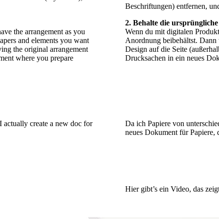
Beschriftungen) entfernen, un
2. Behalte die ursprünglic
have the arrangement as you
Wenn du mit digitalen Produkte
 papers and elements you want
Anordnung beibehältst. Dann ve
ving the original arrangement
Design auf die Seite (außerha
cument where you prepare
Drucksachen in ein neues Dok
I actually create a new doc for
Da ich Papiere von unterschied
neues Dokument für Papiere, d
Hier gibt’s ein Video, das ze