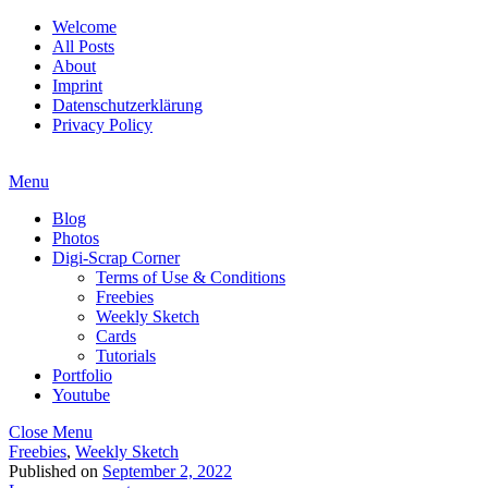
Welcome
All Posts
About
Imprint
Datenschutzerklärung
Privacy Policy
Menu
Blog
Photos
Digi-Scrap Corner
Terms of Use & Conditions
Freebies
Weekly Sketch
Cards
Tutorials
Portfolio
Youtube
Close Menu
Freebies
,
Weekly Sketch
Published on
September 2, 2022