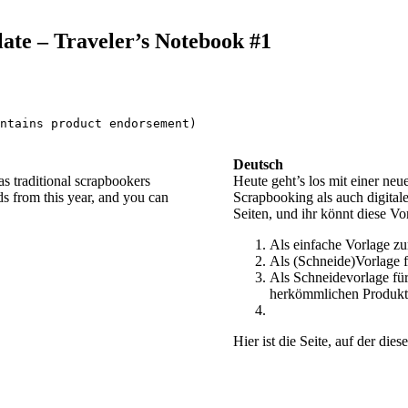
ate – Traveler’s Notebook #1
ntains product endorsement)
Deutsch
 as traditional scrapbookers
Heute geht’s los mit einer neu
ds from this year, and you can
Scrapbooking als auch digital
Seiten, und ihr könnt diese V
Als einfache Vorlage z
Als (Schneide)Vorlage f
Als Schneidevorlage für
herkömmlichen Produkt
Hier ist die Seite, auf der dies