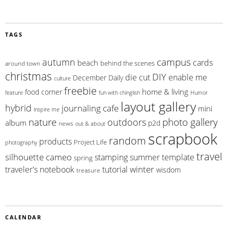
TAGS
campus
autumn
cards
beach
behind the scenes
around town
christmas
DIY
die cut
enable me
December Daily
culture
freebie
home & living
food corner
feature
fun with chinglish
Humor
layout gallery
hybrid
journaling cafe
mini
inspire me
photo gallery
nature
outdoors
album
p2d
news
out & about
scrapbook
random
products
Project Life
photography
travel
silhouette cameo
summer
stamping
template
spring
winter
traveler's notebook
tutorial
wisdom
treasure
CALENDAR