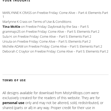
YOUR THOUGHTS
MARLYNNE K CRASS
on
Freebie Friday: Come Alive – Part 4: Elements Part
1
Marlynne K Crass
on
Terms of Use & Conditions
Tina McKie
on
Freebie Friday: Daybreak by the Sea – Part 5
grammajo25
on
Freebie Friday: Come Alive – Part 5: Elements Part 2
Sula H.
on
Freebie Friday: Come Alive – Part 5: Elements Part 2
Ursula
on
Freebie Friday: Come Alive – Part 5: Elements Part 2
Michèle ADAM
on
Freebie Friday: Come Alive – Part 5: Elements Part 2
Deborah C Craytor
on
Freebie Friday: Come Alive – Part 5: Elements Part 2
TERMS OF USE
All designs available for download from MistyHilltops.com were
exclusively created for the readers of this website. They are for
personal use
only and may not be altered, sold, redistributed, or
shared (parts or all) in any way. Proper credit for their use in