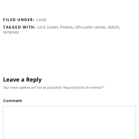
Cards
FILED UNDER:
card
,
Easter
,
freebie
,
silhouette cameo
,
sketch
,
TAGGED WITH:
template
Leave a Reply
Your email address will not be published.
Required fields are marked
*
Comment